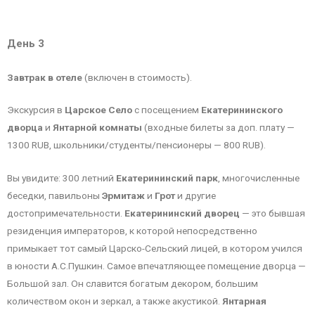
День 3
Завтрак в отеле
(включен в стоимость).
Экскурсия в
Царское Село
с посещением
Екатерининского
дворца
и
Янтарной комнаты
(входные билеты за доп. плату —
1300 RUB, школьники/студенты/пенсионеры — 800 RUB).
Вы увидите: 300 летний
Екатерининский парк
, многочисленные
беседки, павильоны
Эрмитаж
и
Грот
и другие
достопримечательности.
Екатерининский дворец
— это бывшая
резиденция императоров, к которой непосредственно
примыкает тот самый Царско-Сельский лицей, в котором учился
в юности А.С.Пушкин. Самое впечатляющее помещение дворца —
Большой зал. Он славится богатым декором, большим
количеством окон и зеркал, а также акустикой.
Янтарная