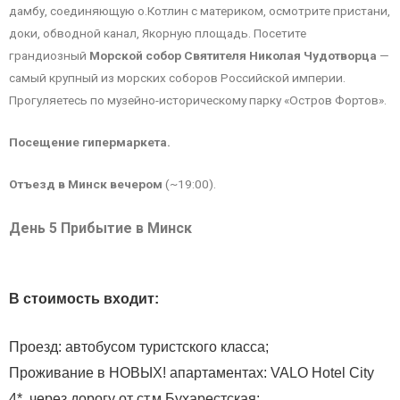
дамбу, соединяющую о.Котлин с материком, осмотрите пристани,
доки, обводной канал, Якорную площадь. Посетите
грандиозный
Морской собор Святителя Николая Чудотворца
—
самый крупный из морских соборов Российской империи.
Прогуляетесь по музейно-историческому парку «Остров Фортов».
Посещение гипермаркета.
Отъезд в Минск вечером
(~19:00).
День 5 Прибытие в Минск
В стоимость входит:
Проезд: автобусом туристского класса;
Проживание в НОВЫХ! апартаментах: VALO Hotel City
4*, через дорогу от ст.м.Бухарестская;